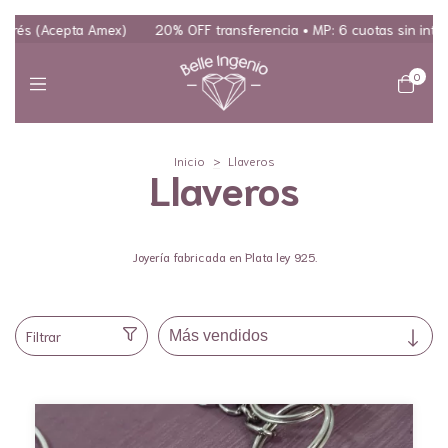
rés (Acepta Amex)
20% OFF transferencia • MP: 6 cuotas sin interés 
0
Inicio
>
Llaveros
Llaveros
Joyería fabricada en Plata ley 925.
Filtrar