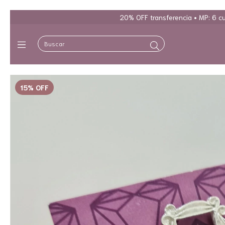
20% OFF transferencia • MP: 6 cuotas sin interés • OpenPa
15
%
OFF