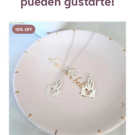
pueden gustarte!
15
%
OFF