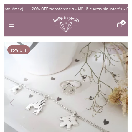
cepta Amex)
20% OFF transferencia • MP: 6 cuotas sin interés • Open
0
15
%
OFF
1
/
2